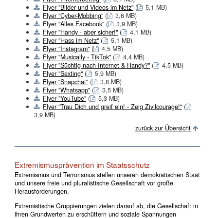
Flyer "Bilder und Videos im Netz"
(
5,1 MB)
Flyer "Cyber-Mobbing"
(
3,6 MB)
Flyer "Alles Facebook"
(
3,9 MB)
Flyer "Handy - aber sicher!"
(
4,1 MB)
Flyer "Hass im Netz"
(
5,1 MB)
Flyer "Instagram"
(
4,5 MB)
Flyer "Musically - TikTok"
(
4,4 MB)
Flyer "Süchtig nach Internet & Handy?"
(
4,5 MB)
Flyer "Sexting"
(
5,9 MB)
Flyer "Snapchat"
(
3,8 MB)
Flyer "Whatsapp"
(
3,5 MB)
Flyer "YouTube"
(
5,3 MB)
Flyer "Trau Dich und greif ein! - Zeig Zivilcourage!"
(
3,9 MB)
zurück zur Übersicht
Extremismusprävention im Staatsschutz
Extremismus und Terrorismus stellen unseren demokratischen Staat
und unsere freie und pluralistische Gesellschaft vor große
Herausforderungen.
Extremistische Gruppierungen zielen darauf ab, die Gesellschaft in
ihren Grundwerten zu erschüttern und soziale Spannungen