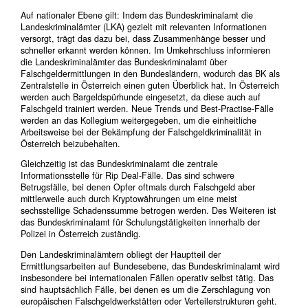
Auf nationaler Ebene gilt: Indem das Bundeskriminalamt die
Landeskriminalämter (LKA) gezielt mit relevanten Informationen
versorgt, trägt das dazu bei, dass Zusammenhänge besser und
schneller erkannt werden können. Im Umkehrschluss informieren
die Landeskriminalämter das Bundeskriminalamt über
Falschgeldermittlungen in den Bundesländern, wodurch das BK als
Zentralstelle in Österreich einen guten Überblick hat. In Österreich
werden auch Bargeldspürhunde eingesetzt, da diese auch auf
Falschgeld trainiert werden. Neue Trends und Best-Practise-Fälle
werden an das Kollegium weitergegeben, um die einheitliche
Arbeitsweise bei der Bekämpfung der Falschgeldkriminalität in
Österreich beizubehalten.
Gleichzeitig ist das Bundeskriminalamt die zentrale
Informationsstelle für Rip Deal-Fälle. Das sind schwere
Betrugsfälle, bei denen Opfer oftmals durch Falschgeld aber
mittlerweile auch durch Kryptowährungen um eine meist
sechsstellige Schadenssumme betrogen werden. Des Weiteren ist
das Bundeskriminalamt für Schulungstätigkeiten innerhalb der
Polizei in Österreich zuständig.
Den Landeskriminalämtern obliegt der Hauptteil der
Ermittlungsarbeiten auf Bundesebene, das Bundeskriminalamt wird
insbesondere bei internationalen Fällen operativ selbst tätig. Das
sind hauptsächlich Fälle, bei denen es um die Zerschlagung von
europäischen Falschgeldwerkstätten oder Verteilerstrukturen geht.