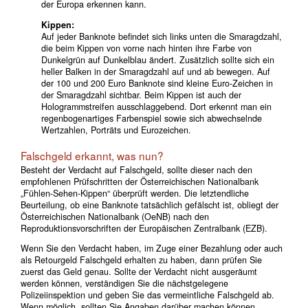
der Europa erkennen kann.
Kippen:
Auf jeder Banknote befindet sich links unten die Smaragdzahl,
die beim Kippen von vorne nach hinten ihre Farbe von
Dunkelgrün auf Dunkelblau ändert. Zusätzlich sollte sich ein
heller Balken in der Smaragdzahl auf und ab bewegen. Auf
der 100 und 200 Euro Banknote sind kleine Euro-Zeichen in
der Smaragdzahl sichtbar. Beim Kippen ist auch der
Hologrammstreifen ausschlaggebend. Dort erkennt man ein
regenbogenartiges Farbenspiel sowie sich abwechselnde
Wertzahlen, Porträts und Eurozeichen.
Falschgeld erkannt, was nun?
Besteht der Verdacht auf Falschgeld, sollte dieser nach den
empfohlenen Prüfschritten der Österreichischen Nationalbank
„Fühlen-Sehen-Kippen“ überprüft werden. Die letztendliche
Beurteilung, ob eine Banknote tatsächlich gefälscht ist, obliegt der
Österreichischen Nationalbank (OeNB) nach den
Reproduktionsvorschriften der Europäischen Zentralbank (EZB).
Wenn Sie den Verdacht haben, im Zuge einer Bezahlung oder auch
als Retourgeld Falschgeld erhalten zu haben, dann prüfen Sie
zuerst das Geld genau. Sollte der Verdacht nicht ausgeräumt
werden können, verständigen Sie die nächstgelegene
Polizeiinspektion und geben Sie das vermeintliche Falschgeld ab.
Wenn möglich, sollten Sie Angaben darüber machen können,