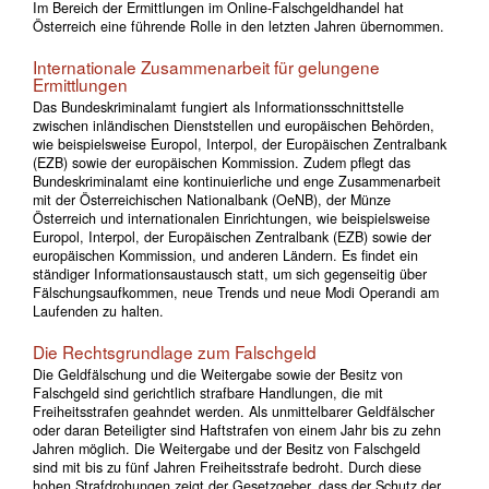
Im Bereich der Ermittlungen im Online-Falschgeldhandel hat
Österreich eine führende Rolle in den letzten Jahren übernommen.
Internationale Zusammenarbeit für gelungene
Ermittlungen
Das Bundeskriminalamt fungiert als Informationsschnittstelle
zwischen inländischen Dienststellen und europäischen Behörden,
wie beispielsweise Europol, Interpol, der Europäischen Zentralbank
(EZB) sowie der europäischen Kommission. Zudem pflegt das
Bundeskriminalamt eine kontinuierliche und enge Zusammenarbeit
mit der Österreichischen Nationalbank (OeNB), der Münze
Österreich und internationalen Einrichtungen, wie beispielsweise
Europol, Interpol, der Europäischen Zentralbank (EZB) sowie der
europäischen Kommission, und anderen Ländern. Es findet ein
ständiger Informationsaustausch statt, um sich gegenseitig über
Fälschungsaufkommen, neue Trends und neue Modi Operandi am
Laufenden zu halten.
Die Rechtsgrundlage zum Falschgeld
Die Geldfälschung und die Weitergabe sowie der Besitz von
Falschgeld sind gerichtlich strafbare Handlungen, die mit
Freiheitsstrafen geahndet werden. Als unmittelbarer Geldfälscher
oder daran Beteiligter sind Haftstrafen von einem Jahr bis zu zehn
Jahren möglich. Die Weitergabe und der Besitz von Falschgeld
sind mit bis zu fünf Jahren Freiheitsstrafe bedroht. Durch diese
hohen Strafdrohungen zeigt der Gesetzgeber, dass der Schutz der