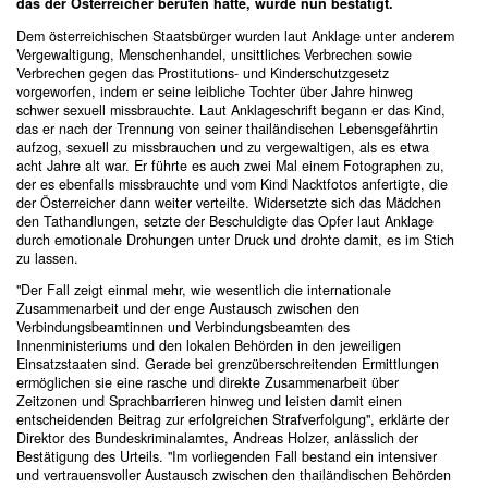
das der Österreicher berufen hatte, wurde nun bestätigt.
Dem österreichischen Staatsbürger wurden laut Anklage unter anderem
Vergewaltigung, Menschenhandel, unsittliches Verbrechen sowie
Verbrechen gegen das Prostitutions- und Kinderschutzgesetz
vorgeworfen, indem er seine leibliche Tochter über Jahre hinweg
schwer sexuell missbrauchte. Laut Anklageschrift begann er das Kind,
das er nach der Trennung von seiner thailändischen Lebensgefährtin
aufzog, sexuell zu missbrauchen und zu vergewaltigen, als es etwa
acht Jahre alt war. Er führte es auch zwei Mal einem Fotographen zu,
der es ebenfalls missbrauchte und vom Kind Nacktfotos anfertigte, die
der Österreicher dann weiter verteilte. Widersetzte sich das Mädchen
den Tathandlungen, setzte der Beschuldigte das Opfer laut Anklage
durch emotionale Drohungen unter Druck und drohte damit, es im Stich
zu lassen.
"Der Fall zeigt einmal mehr, wie wesentlich die internationale
Zusammenarbeit und der enge Austausch zwischen den
Verbindungsbeamtinnen und Verbindungsbeamten des
Innenministeriums und den lokalen Behörden in den jeweiligen
Einsatzstaaten sind. Gerade bei grenzüberschreitenden Ermittlungen
ermöglichen sie eine rasche und direkte Zusammenarbeit über
Zeitzonen und Sprachbarrieren hinweg und leisten damit einen
entscheidenden Beitrag zur erfolgreichen Strafverfolgung", erklärte der
Direktor des Bundeskriminalamtes, Andreas Holzer, anlässlich der
Bestätigung des Urteils. "Im vorliegenden Fall bestand ein intensiver
und vertrauensvoller Austausch zwischen den thailändischen Behörden