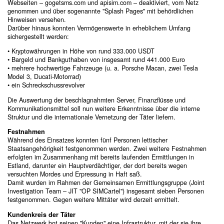
Webseiten – gogetsms.com und apisim.com – deaktiviert, vom Netz
genommen und über sogenannte "Splash Pages" mit behördlichen
Hinweisen versehen.
Darüber hinaus konnten Vermögenswerte in erheblichem Umfang
sichergestellt werden:
• Kryptowährungen in Höhe von rund 333.000 USDT
• Bargeld und Bankguthaben von insgesamt rund 441.000 Euro
• mehrere hochwertige Fahrzeuge (u. a. Porsche Macan, zwei Tesla
Model 3, Ducati-Motorrad)
• ein Schreckschussrevolver
Die Auswertung der beschlagnahmten Server, Finanzflüsse und
Kommunikationsmittel soll nun weitere Erkenntnisse über die interne
Struktur und die internationale Vernetzung der Täter liefern.
Festnahmen
Während des Einsatzes konnten fünf Personen lettischer
Staatsangehörigkeit festgenommen werden. Zwei weitere Festnahmen
erfolgten im Zusammenhang mit bereits laufenden Ermittlungen in
Estland, darunter ein Hauptverdächtiger, der dort bereits wegen
versuchten Mordes und Erpressung in Haft saß.
Damit wurden im Rahmen der Gemeinsamen Ermittlungsgruppe (Joint
Investigation Team – JIT "OP SIMCartel") insgesamt sieben Personen
festgenommen. Gegen weitere Mittäter wird derzeit ermittelt.
Kundenkreis der Täter
Das Netzwerk bot seinen "Kunden" eine Infrastruktur, mit der sie ihre