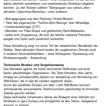
wahre Identität verschleiern und verschiedenste Straftaten begehen
konnten. Zu den Nutzern zählten Tätergruppen aus nahezu allen
aktuellen Cybercrime-Bereichen, unter anderem:
• Betrugsgruppen aus dem Paylivery-/Vinted-Bereich,
• Täter des sogenannten "Tochter-Sohn-Betrugs" über WhatsApp,
• Investmentbetrüger (CTF),
• Betreiber von Fake-Shops und gefälschten Bank-Webseiten,
• sowie eine Gruppierung, die sich als falsche russische Polizisten
ausgab und Opfer auch persönlich aufsuchte.
Diese Aufzählung zeigt nur einen Teil der tatsächlichen Bandbreite der
Delikte. Nach aktuellem Stand fanden die angebotenen Dienste auch
in anderen Kriminalitätsfeldern – etwa Schlepperei, Erpressung und
Kinderpornografie – Anwendung.
Technische Struktur und Vorgehensweise
Das Netzwerk agierte mit hoher technischer Raffinesse und einer
klaren arbeitsteiligen Organisation. Die Täter betrieben über Jahre
hinweg ein professionelles System zur Verwaltung und Vermietung von
SIM-Karten, die in fast 80 Ländern registriert waren.
Durch den parallelen Einsatz von über 1.200 SIM-Boxen konnten
zehntausende anonymisierte Telefonnummern gleichzeitig für kriminelle
Zwecke genutzt werden.
Diese technische Infrastruktur diente als Rückgrat einer Vielzahl von
Straftaten in ganz Europa und ermöglichte es den Tätern, weitgehend
anonym zu agieren.