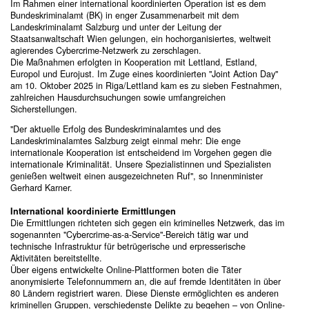
Im Rahmen einer international koordinierten Operation ist es dem
Bundeskriminalamt (BK) in enger Zusammenarbeit mit dem
Landeskriminalamt Salzburg und unter der Leitung der
Staatsanwaltschaft Wien gelungen, ein hochorganisiertes, weltweit
agierendes Cybercrime-Netzwerk zu zerschlagen.
Die Maßnahmen erfolgten in Kooperation mit Lettland, Estland,
Europol und Eurojust. Im Zuge eines koordinierten "Joint Action Day"
am 10. Oktober 2025 in Riga/Lettland kam es zu sieben Festnahmen,
zahlreichen Hausdurchsuchungen sowie umfangreichen
Sicherstellungen.
"Der aktuelle Erfolg des Bundeskriminalamtes und des
Landeskriminalamtes Salzburg zeigt einmal mehr: Die enge
internationale Kooperation ist entscheidend im Vorgehen gegen die
internationale Kriminalität. Unsere Spezialistinnen und Spezialisten
genießen weltweit einen ausgezeichneten Ruf", so Innenminister
Gerhard Karner.
International koordinierte Ermittlungen
Die Ermittlungen richteten sich gegen ein kriminelles Netzwerk, das im
sogenannten "Cybercrime-as-a-Service"-Bereich tätig war und
technische Infrastruktur für betrügerische und erpresserische
Aktivitäten bereitstellte.
Über eigens entwickelte Online-Plattformen boten die Täter
anonymisierte Telefonnummern an, die auf fremde Identitäten in über
80 Ländern registriert waren. Diese Dienste ermöglichten es anderen
kriminellen Gruppen, verschiedenste Delikte zu begehen – von Online-