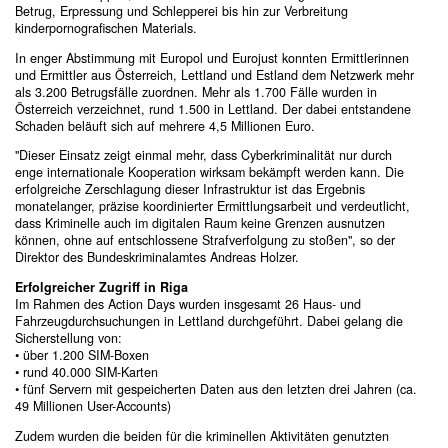
Betrug, Erpressung und Schlepperei bis hin zur Verbreitung
kinderpornografischen Materials.
In enger Abstimmung mit Europol und Eurojust konnten Ermittlerinnen
und Ermittler aus Österreich, Lettland und Estland dem Netzwerk mehr
als 3.200 Betrugsfälle zuordnen. Mehr als 1.700 Fälle wurden in
Österreich verzeichnet, rund 1.500 in Lettland. Der dabei entstandene
Schaden beläuft sich auf mehrere 4,5 Millionen Euro.
"Dieser Einsatz zeigt einmal mehr, dass Cyberkriminalität nur durch
enge internationale Kooperation wirksam bekämpft werden kann. Die
erfolgreiche Zerschlagung dieser Infrastruktur ist das Ergebnis
monatelanger, präzise koordinierter Ermittlungsarbeit und verdeutlicht,
dass Kriminelle auch im digitalen Raum keine Grenzen ausnutzen
können, ohne auf entschlossene Strafverfolgung zu stoßen", so der
Direktor des Bundeskriminalamtes Andreas Holzer.
Erfolgreicher Zugriff in Riga
Im Rahmen des Action Days wurden insgesamt 26 Haus- und
Fahrzeugdurchsuchungen in Lettland durchgeführt. Dabei gelang die
Sicherstellung von:
• über 1.200 SIM-Boxen
• rund 40.000 SIM-Karten
• fünf Servern mit gespeicherten Daten aus den letzten drei Jahren (ca.
49 Millionen User-Accounts)
Zudem wurden die beiden für die kriminellen Aktivitäten genutzten