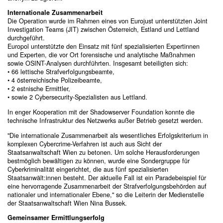
Internationale Zusammenarbeit
Die Operation wurde im Rahmen eines von Eurojust unterstützten Joint
Investigation Teams (JIT) zwischen Österreich, Estland und Lettland
durchgeführt.
Europol unterstützte den Einsatz mit fünf spezialisierten Expertinnen
und Experten, die vor Ort forensische und analytische Maßnahmen
sowie OSINT-Analysen durchführten. Insgesamt beteiligten sich:
• 66 lettische Strafverfolgungsbeamte,
• 4 österreichische Polizeibeamte,
• 2 estnische Ermittler,
• sowie 2 Cybersecurity-Spezialisten aus Lettland.
In enger Kooperation mit der Shadowserver Foundation konnte die
technische Infrastruktur des Netzwerks außer Betrieb gesetzt werden.
"Die internationale Zusammenarbeit als wesentliches Erfolgskriterium in
komplexen Cybercrime-Verfahren ist auch aus Sicht der
Staatsanwaltschaft Wien zu betonen. Um solche Herausforderungen
bestmöglich bewältigen zu können, wurde eine Sondergruppe für
Cyberkriminalität eingerichtet, die aus fünf spezialisierten
Staatsanwält:innen besteht. Der aktuelle Fall ist ein Paradebeispiel für
eine hervorragende Zusammenarbeit der Strafverfolgungsbehörden auf
nationaler und internationaler Ebene," so die Leiterin der Medienstelle
der Staatsanwaltschaft Wien Nina Bussek.
Gemeinsamer Ermittlungserfolg