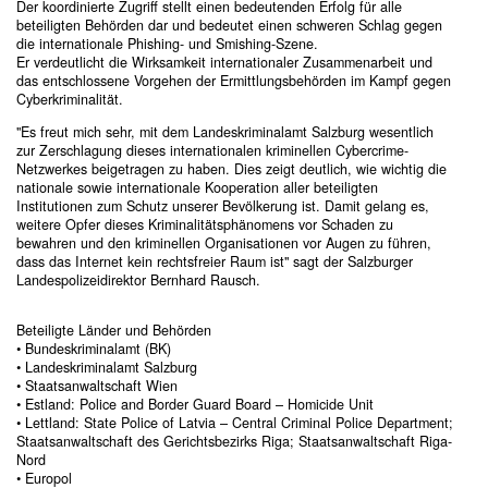
Der koordinierte Zugriff stellt einen bedeutenden Erfolg für alle
beteiligten Behörden dar und bedeutet einen schweren Schlag gegen
die internationale Phishing- und Smishing-Szene.
Er verdeutlicht die Wirksamkeit internationaler Zusammenarbeit und
das entschlossene Vorgehen der Ermittlungsbehörden im Kampf gegen
Cyberkriminalität.
"Es freut mich sehr, mit dem Landeskriminalamt Salzburg wesentlich
zur Zerschlagung dieses internationalen kriminellen Cybercrime-
Netzwerkes beigetragen zu haben. Dies zeigt deutlich, wie wichtig die
nationale sowie internationale Kooperation aller beteiligten
Institutionen zum Schutz unserer Bevölkerung ist. Damit gelang es,
weitere Opfer dieses Kriminalitätsphänomens vor Schaden zu
bewahren und den kriminellen Organisationen vor Augen zu führen,
dass das Internet kein rechtsfreier Raum ist" sagt der Salzburger
Landespolizeidirektor Bernhard Rausch.
Beteiligte Länder und Behörden
• Bundeskriminalamt (BK)
• Landeskriminalamt Salzburg
• Staatsanwaltschaft Wien
• Estland: Police and Border Guard Board – Homicide Unit
• Lettland: State Police of Latvia – Central Criminal Police Department;
Staatsanwaltschaft des Gerichtsbezirks Riga; Staatsanwaltschaft Riga-
Nord
• Europol