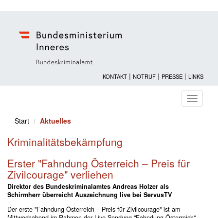
|
|
|
KONTAKT
NOTRUF
PRESSE
LINKS
Navigati
ein-/au
Start
Aktuelles
Kriminalitätsbekämpfung
Erster "Fahndung Österreich – Preis für
Zivilcourage" verliehen
Direktor des Bundeskriminalamtes Andreas Holzer als
Schirmherr überreicht Auszeichnung live bei ServusTV
Der erste "Fahndung Österreich – Preis für Zivilcourage" ist am
Mittwochabend im Rahmen der Live-Sendung "Fahndung Österreich"