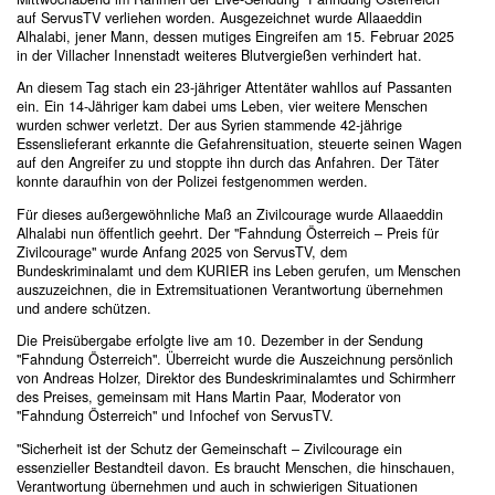
auf ServusTV verliehen worden. Ausgezeichnet wurde Allaaeddin
Alhalabi, jener Mann, dessen mutiges Eingreifen am 15. Februar 2025
in der Villacher Innenstadt weiteres Blutvergießen verhindert hat.
An diesem Tag stach ein 23-jähriger Attentäter wahllos auf Passanten
ein. Ein 14-Jähriger kam dabei ums Leben, vier weitere Menschen
wurden schwer verletzt. Der aus Syrien stammende 42-jährige
Essenslieferant erkannte die Gefahrensituation, steuerte seinen Wagen
auf den Angreifer zu und stoppte ihn durch das Anfahren. Der Täter
konnte daraufhin von der Polizei festgenommen werden.
Für dieses außergewöhnliche Maß an Zivilcourage wurde Allaaeddin
Alhalabi nun öffentlich geehrt. Der "Fahndung Österreich – Preis für
Zivilcourage" wurde Anfang 2025 von ServusTV, dem
Bundeskriminalamt und dem KURIER ins Leben gerufen, um Menschen
auszuzeichnen, die in Extremsituationen Verantwortung übernehmen
und andere schützen.
Die Preisübergabe erfolgte live am 10. Dezember in der Sendung
"Fahndung Österreich". Überreicht wurde die Auszeichnung persönlich
von Andreas Holzer, Direktor des Bundeskriminalamtes und Schirmherr
des Preises, gemeinsam mit Hans Martin Paar, Moderator von
"Fahndung Österreich" und Infochef von ServusTV.
"Sicherheit ist der Schutz der Gemeinschaft – Zivilcourage ein
essenzieller Bestandteil davon. Es braucht Menschen, die hinschauen,
Verantwortung übernehmen und auch in schwierigen Situationen