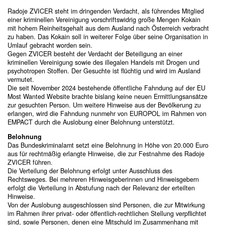
Radoje ZVICER steht im dringenden Verdacht, als führendes Mitglied
einer kriminellen Vereinigung vorschriftswidrig große Mengen Kokain
mit hohem Reinheitsgehalt aus dem Ausland nach Österreich verbracht
zu haben. Das Kokain soll in weiterer Folge über seine Organisation in
Umlauf gebracht worden sein.
Gegen ZVICER besteht der Verdacht der Beteiligung an einer
kriminellen Vereinigung sowie des illegalen Handels mit Drogen und
psychotropen Stoffen. Der Gesuchte ist flüchtig und wird im Ausland
vermutet.
Die seit November 2024 bestehende öffentliche Fahndung auf der EU
Most Wanted Website brachte bislang keine neuen Ermittlungsansätze
zur gesuchten Person. Um weitere Hinweise aus der Bevölkerung zu
erlangen, wird die Fahndung nunmehr von EUROPOL im Rahmen von
EMPACT durch die Auslobung einer Belohnung unterstützt.
Belohnung
Das Bundeskriminalamt setzt eine Belohnung in Höhe von 20.000 Euro
aus für rechtmäßig erlangte Hinweise, die zur Festnahme des Radoje
ZVICER führen.
Die Verteilung der Belohnung erfolgt unter Ausschluss des
Rechtsweges. Bei mehreren Hinweisgeberinnen und Hinweisgebern
erfolgt die Verteilung in Abstufung nach der Relevanz der erteilten
Hinweise.
Von der Auslobung ausgeschlossen sind Personen, die zur Mitwirkung
im Rahmen ihrer privat- oder öffentlich-rechtlichen Stellung verpflichtet
sind, sowie Personen, denen eine Mitschuld im Zusammenhang mit