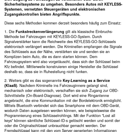
Sicherheitssysteme zu umgehen. Besonders Autos mit KEYLESS-
Systemen, vernetzten Steuergeräten und elektronischen
Zugangskontrollen bieten Angriffspunkte.
Diese sechs Methoden kommen derzeit besonders häufig zum Einsatz:
1. Die
Funkstreckenverlängerung
gilt als klassische Einbruchs-
Methode bei Fahrzeugen mit KEYLESS-GO-System. Durch
Signalverstärker kann die Reichweite des KEYLESS-GO-Schlüssels
elektronisch verlängert werden. Die Kriminellen empfangen die Signale
des Schlüssels aus der Nähe, verstärken sie und senden sie an
Komplizen beim Auto, die es dann starten können. Dem
Fahrzeugsystem wird also vorgetäuscht, dass sich der Schlüssel beim
Kfz befindet. Mittlerweile konstruieren einige Hersteller die Schlüssel
deshalb so, dass sie in Ruhestellung nicht funken.
2. Weiters gibt es das sogenannte
Key-Learning as a Service
(KlaaS)
. Nachdem Kriminelle ins Fahrzeuginnere gelangt sind,
mechanisch oder elektronisch, verschaffen sie sich Zugang zur OBD-
Schnittstelle (On-Board-Diagnose). Dort wird eine Ringantenne
angebracht, die eine Kommunikation mit der Bordelektronik ermöglicht.
Mittels Bluetooth verbindet sich das Smartphone mit dem OBD-Gerät,
wodurch Daten ausgelesen werden können, wie beispielsweise die
Programmierung eines Schlüsselrohlings. Mit der Funktion "Lost all
keys" können sämtliche Schlüssel-ID-s gelöscht werden und somit der
oder die Originalschlüssel unbrauchbar gemacht werden. Der
Fremdschlüssel kann mit den vom Server generierten Informationen