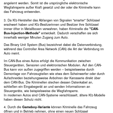
angelernt werden. Somit ist die ursprüngliche elektronische
Wegfahrsperre außer Kraft gesetzt und der oder die Kriminelle kann
das Fahrzeug entwenden.
3. Da Kfz-Hersteller das Abfangen von Signalen "smarter" Schlüssel
erschwert haben und Kfz-Besitzerinnen und Besitzer ihre Schlüssel
immer öfter in Metallboxen verwahren, haben Kriminelle die
"CAN-
Bus-Injection-Methode"
entwickelt. Dadurch verschaffen sie sich
innerhalb weniger Minuten Zugang zum Auto.
Das Binary Unit System (Bus) bezeichnet dabei die Datenverbindung,
während das Controller Area Network (CAN) die Art der Verbindung im
Auto meint.
Im CAN-Bus eines Autos erfolgt die Kommunikation zwischen
Steuergeräten, Sensoren und elektronischen Modulen. Auf den CAN-
Bus kann von außen zugegriffen werden – beispielsweise durch
Demontage von Fahrzeugteilen wie etwa dem Scheinwerfer oder durch
Aufschneiden beziehungsweise Anbohren der Karosserie direkt über
dem CAN-Bus. Die Kriminellen stechen dessen Datenkabel an,
schließen ein Eingabegerät an und senden Informationen an
Steuergeräte, wie beispielsweise die Wegfahrsperre.
In modernen Autos sind CAN-Systeme verschlüsselt, ältere Kfz-Modelle
haben diesen Schutz nicht.
4. Durch die
Gameboy-Variante
können Kriminelle das Fahrzeug
öffnen und in Betrieb nehmen, ohne einen neuen Schlüssel