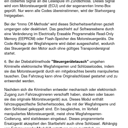
ein codiertes Signal an die Lesespule im Zündschloss. Dieses Signal
wird vom Motorsteuergerät (ECU) und der sogenannten Immo-Box
geprüft. Nur wenn alle Codes übereinstimmen, wird der Startvorgang
freigegeben.
Bei der "Immo Off-Methode" wird dieses Sicherheitsverfahren gezielt
umgangen oder deaktiviert. Das geschieht auf Softwareebene durch
eine Veränderung im Electrically Erasable Programmable Read-Only
Memory (EEPROM) oder Flash-Speicher des Motorsteuergeräts. Die
Code-Abfrage der Wegfahrsperre wird dabei ausgeschaltet, wodurch
das Steuergerät den Motor auch ohne gültiges Transpondersignal
startet.
6. Bei der Diebstahlmethode
"Steuergerätetausch"
umgehen
Kriminelle elektronische Wegfahrsperren und Schlüsselcodes, indem
sie das Motorsteuergerät durch ein mitgebrachtes bereits manipuliertes
tauschen. Das Fahrzeug kann ohne Originalschlüssel gestartet und zu
entwendet werden.
Nachdem sich die Kriminellen entweder mechanisch oder elektronisch
Zugang zum Fahrzeuginneren verschafft haben, stecken oder bauen
sie das originale Motorsteuergerät) aus. Dieses Modul enthält
fahrzeugspezifische Sicherheitscodes, die mit der Wegfahrsperre und
dem Schlüssel gekoppelt sind. Ein baugleiches, im Vorfeld
manipuliertes Motorsteuergerät, meist ohne Wegfahrsperren-
Codierung, wird stattdessen eingebaut. Dieses programmierte
Ersatzgerät akzeptiert den Startbefehl auch ohne Schlüssel. Abhängig