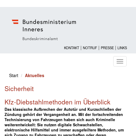
|
|
|
KONTAKT
NOTRUF
PRESSE
LINKS
Navigati
ein-/au
Start
Aktuelles
Sicherheit
Kfz-Diebstahlmethoden im Überblick
Das klassische Aufbrechen der Autotür und Kurzschließen der
Zündung gehört der Vergangenheit an. Mit der fortschreitenden
Technisierung von Fahrzeugen haben sich auch Kriminelle
weiterentwickelt: Sie nutzen digitale Schwachstellen,
elektronische Hilfsmittel und immer ausgefeiltere Methoden, um
sich Zugang zu Fahrzeugen zu verschaffen oder deren