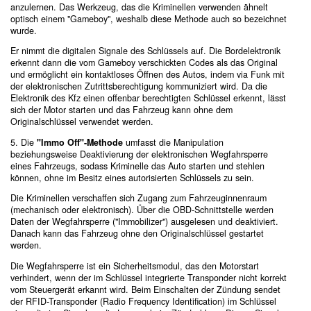
anzulernen. Das Werkzeug, das die Kriminellen verwenden ähnelt
optisch einem "Gameboy", weshalb diese Methode auch so bezeichnet
wurde.
Er nimmt die digitalen Signale des Schlüssels auf. Die Bordelektronik
erkennt dann die vom Gameboy verschickten Codes als das Original
und ermöglicht ein kontaktloses Öffnen des Autos, indem via Funk mit
der elektronischen Zutrittsberechtigung kommuniziert wird. Da die
Elektronik des Kfz einen offenbar berechtigten Schlüssel erkennt, lässt
sich der Motor starten und das Fahrzeug kann ohne dem
Originalschlüssel verwendet werden.
5. Die
"Immo Off"-Methode
umfasst die Manipulation
beziehungsweise Deaktivierung der elektronischen Wegfahrsperre
eines Fahrzeugs, sodass Kriminelle das Auto starten und stehlen
können, ohne im Besitz eines autorisierten Schlüssels zu sein.
Die Kriminellen verschaffen sich Zugang zum Fahrzeuginnenraum
(mechanisch oder elektronisch). Über die OBD-Schnittstelle werden
Daten der Wegfahrsperre ("Immobilizer") ausgelesen und deaktiviert.
Danach kann das Fahrzeug ohne den Originalschlüssel gestartet
werden.
Die Wegfahrsperre ist ein Sicherheitsmodul, das den Motorstart
verhindert, wenn der im Schlüssel integrierte Transponder nicht korrekt
vom Steuergerät erkannt wird. Beim Einschalten der Zündung sendet
der RFID-Transponder (Radio Frequency Identification) im Schlüssel