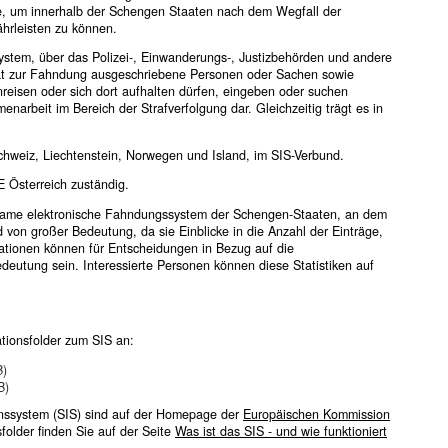
de, um innerhalb der Schengen Staaten nach dem Wegfall der
ährleisten zu können.
ystem, über das Polizei-, Einwanderungs-, Justizbehörden und andere
tat zur Fahndung ausgeschriebene Personen oder Sachen sowie
reisen oder sich dort aufhalten dürfen, eingeben oder suchen
narbeit im Bereich der Strafverfolgung dar. Gleichzeitig trägt es in
Schweiz, Liechtenstein, Norwegen und Island, im SIS-Verbund.
 Österreich zuständig.
nsame elektronische Fahndungssystem der Schengen-Staaten, an dem
nd von großer Bedeutung, da sie Einblicke in die Anzahl der Einträge,
ationen können für Entscheidungen in Bezug auf die
eutung sein. Interessierte Personen können diese Statistiken auf
ationsfolder zum SIS an:
B)
B)
nssystem (SIS) sind auf der Homepage der
Europäischen Kommission
folder finden Sie auf der Seite
Was ist das SIS - und wie funktioniert