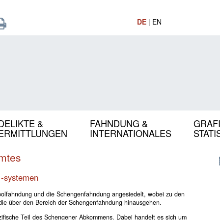
DE
|
EN
DELIKTE &
FAHNDUNG &
GRAF
ERMITTLUNGEN
INTERNATIONALES
STATI
mtes
 -systemen
erpolfahndung und die Schengenfahndung angesiedelt, wobei zu den
ie über den Bereich der Schengenfahndung hinausgehen.
zifische Teil des Schengener Abkommens. Dabei handelt es sich um