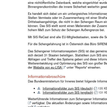
eine nichtöffentliche Datenbank, welche eingerichtet wur
Binnengrenzkontrollen die innere Sicherheit weiterhin gew
Es handelt sich dabei um ein umfangreiches Informationss
Stellen Vermisste oder im Zusammenhang mit einer Straf
Drittstaatsangehörige, die nicht in den Schengen Raum ein
können. Das SIS stellt somit einen Meilenstein der Zusamme
hohem Maß zum Schutz der Schengen Außengrenze bei.
Mit SIS ReCast sind alle EU-Mitgliedsstaaten, sowie die 
Für die Schengefahnung ist in Österreich das Büro SIRENE
Das Schengener Informationssystem (SIS) ist das gemei
sich derzeit 31 Staaten beteiligen. Statistiken zum SIS si
Abfragen und Treffer des Systems geben und diese Inform
Weiterentwicklung und Optimierung des SIS von großer Bed
der
Website von eu-LISA
unter "Reports" einsehen.
Informationsbroschüre
Das Bundesministerium für Inneres bietet folgende Inform
Informationsfolder zum SIS (deutsch)
(
135 K
Informationsfolder zum SIS (englisch)
(
131 K
Weiterführende Informationen zum Schengener Informatio
verfügbar. Die aktuellen Änderungen sowie Informations
es?
verfügbar.