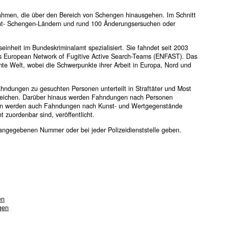
hmen, die über den Bereich von Schengen hinausgehen. Im Schnitt
ht- Schengen-Ländern und rund 100 Änderungsersuchen oder
einheit im Bundeskriminalamt spezialisiert. Sie fahndet seit 2003
des European Network of Fugitive Active Search-Teams (ENFAST). Das
amte Welt, wobei die Schwerpunkte ihrer Arbeit in Europa, Nord und
Fahndungen zu gesuchten Personen unterteilt in Straftäter und Most
eichen. Darüber hinaus werden Fahndungen nach Personen
onen werden auch Fahndungen nach Kunst- und Wertgegenstände
 zuordenbar sind, veröffentlicht.
 angegebenen Nummer oder bei jeder Polizeidienststelle geben.
en
gen