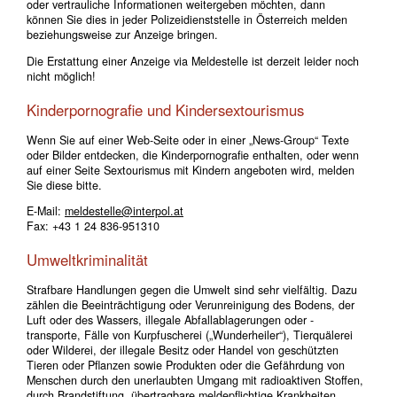
oder vertrauliche Informationen weitergeben möchten, dann
können Sie dies in jeder Polizeidienststelle in Österreich melden
beziehungsweise zur Anzeige bringen.
Die Erstattung einer Anzeige via Meldestelle ist derzeit leider noch
nicht möglich!
Kinderpornografie und Kindersextourismus
Wenn Sie auf einer Web-Seite oder in einer „News-Group“ Texte
oder Bilder entdecken, die Kinderpornografie enthalten, oder wenn
auf einer Seite Sextourismus mit Kindern angeboten wird, melden
Sie diese bitte.
E-Mail:
meldestelle@interpol.at
Fax: +43 1 24 836-951310
Umweltkriminalität
Strafbare Handlungen gegen die Umwelt sind sehr vielfältig. Dazu
zählen die Beeinträchtigung oder Verunreinigung des Bodens, der
Luft oder des Wassers, illegale Abfallablagerungen oder -
transporte, Fälle von Kurpfuscherei („Wunderheiler“), Tierquälerei
oder Wilderei, der illegale Besitz oder Handel von geschützten
Tieren oder Pflanzen sowie Produkten oder die Gefährdung von
Menschen durch den unerlaubten Umgang mit radioaktiven Stoffen,
durch Brandstiftung, übertragbare meldepflichtige Krankheiten