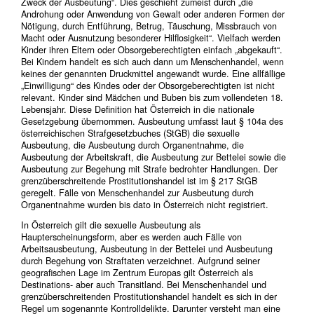
Zweck der Ausbeutung“. Dies geschieht zumeist durch „die
Androhung oder Anwendung von Gewalt oder anderen Formen der
Nötigung, durch Entführung, Betrug, Täuschung, Missbrauch von
Macht oder Ausnutzung besonderer Hilflosigkeit“. Vielfach werden
Kinder ihren Eltern oder Obsorgeberechtigten einfach „abgekauft“.
Bei Kindern handelt es sich auch dann um Menschenhandel, wenn
keines der genannten Druckmittel angewandt wurde. Eine allfällige
„Einwilligung“ des Kindes oder der Obsorgeberechtigten ist nicht
relevant. Kinder sind Mädchen und Buben bis zum vollendeten 18.
Lebensjahr. Diese Definition hat Österreich in die nationale
Gesetzgebung übernommen. Ausbeutung umfasst laut § 104a des
österreichischen Strafgesetzbuches (StGB) die sexuelle
Ausbeutung, die Ausbeutung durch Organentnahme, die
Ausbeutung der Arbeitskraft, die Ausbeutung zur Bettelei sowie die
Ausbeutung zur Begehung mit Strafe bedrohter Handlungen. Der
grenzüberschreitende Prostitutionshandel ist im § 217 StGB
geregelt. Fälle von Menschenhandel zur Ausbeutung durch
Organentnahme wurden bis dato in Österreich nicht registriert.
In Österreich gilt die sexuelle Ausbeutung als
Haupterscheinungsform, aber es werden auch Fälle von
Arbeitsausbeutung, Ausbeutung in der Bettelei und Ausbeutung
durch Begehung von Straftaten verzeichnet. Aufgrund seiner
geografischen Lage im Zentrum Europas gilt Österreich als
Destinations- aber auch Transitland. Bei Menschenhandel und
grenzüberschreitenden Prostitutionshandel handelt es sich in der
Regel um sogenannte Kontrolldelikte. Darunter versteht man eine