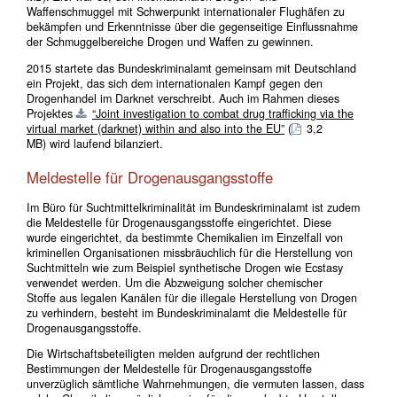
Waffenschmuggel mit Schwerpunkt internationaler Flughäfen zu
bekämpfen und Erkenntnisse über die gegenseitige Einflussnahme
der Schmuggelbereiche Drogen und Waffen zu gewinnen.
2015 startete das Bundeskriminalamt gemeinsam mit Deutschland
ein Projekt, das sich dem internationalen Kampf gegen den
Drogenhandel im Darknet verschreibt. Auch im Rahmen dieses
Projektes
“Joint investigation to combat drug trafficking via the
virtual market (darknet) within and also into the EU”
(
3,2
MB)
wird laufend bilanziert.
Meldestelle für Drogenausgangsstoffe
Im Büro für Suchtmittelkriminalität im Bundeskriminalamt ist zudem
die Meldestelle für Drogenausgangsstoffe eingerichtet. Diese
wurde eingerichtet, da bestimmte Chemikalien im Einzelfall von
kriminellen Organisationen missbräuchlich für die Herstellung von
Suchtmitteln wie zum Beispiel synthetische Drogen wie Ecstasy
verwendet werden. Um die Abzweigung solcher chemischer
Stoffe aus legalen Kanälen für die illegale Herstellung von Drogen
zu verhindern, besteht im Bundeskriminalamt die Meldestelle für
Drogenausgangsstoffe.
Die Wirtschaftsbeteiligten melden aufgrund der rechtlichen
Bestimmungen der Meldestelle für Drogenausgangsstoffe
unverzüglich sämtliche Wahrnehmungen, die vermuten lassen, dass