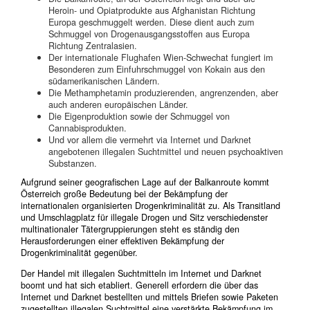
Heroin- und Opiatprodukte aus Afghanistan Richtung
Europa geschmuggelt werden. Diese dient auch zum
Schmuggel von Drogenausgangsstoffen aus Europa
Richtung Zentralasien.
Der internationale Flughafen Wien-Schwechat fungiert im
Besonderen zum Einfuhrschmuggel von Kokain aus den
südamerikanischen Ländern.
Die Methamphetamin produzierenden, angrenzenden, aber
auch anderen europäischen Länder.
Die Eigenproduktion sowie der Schmuggel von
Cannabisprodukten.
Und vor allem die vermehrt via Internet und Darknet
angebotenen illegalen Suchtmittel und neuen psychoaktiven
Substanzen.
Aufgrund seiner geografischen Lage auf der Balkanroute kommt
Österreich große Bedeutung bei der Bekämpfung der
internationalen organisierten Drogenkriminalität zu. Als Transitland
und Umschlagplatz für illegale Drogen und Sitz verschiedenster
multinationaler Tätergruppierungen steht es ständig den
Herausforderungen einer effektiven Bekämpfung der
Drogenkriminalität gegenüber.
Der Handel mit illegalen Suchtmitteln im Internet und Darknet
boomt und hat sich etabliert. Generell erfordern die über das
Internet und Darknet bestellten und mittels Briefen sowie Paketen
zugestellten illegalen Suchtmittel eine verstärkte Bekämpfung im