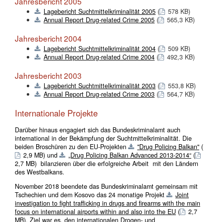
Jahresbericht 2005
Lagebericht Suchtmittelkriminalität 2005
(
578 KB)
Annual Report Drug-related Crime 2005
(
565,3 KB)
Jahresbericht 2004
Lagebericht Suchtmittelkriminalität 2004
(
509 KB)
Annual Report Drug-related Crime 2004
(
492,3 KB)
Jahresbericht 2003
Lagebericht Suchtmittelkriminalität 2003
(
553,8 KB)
Annual Report Drug-related Crime 2003
(
564,7 KB)
Internationale Projekte
Darüber hinaus engagiert sich das Bundeskriminalamt auch
international in der Bekämpfung der Suchtmittelkriminalität. Die
beiden Broschüren zu den EU-Projekten
"Drug Policing Balkan"
(
2,9 MB)
und
„Drug Policing Balkan Advanced 2013-2014“
(
2,7 MB)
bilanzieren über die erfolgreiche Arbeit mit den Ländern
des Westbalkans.
November 2018 beendete das Bundeskriminalamt gemeinsam mit
Tschechien und dem Kosovo das 24 monatige Projekt
Joint
investigation to fight trafficking in drugs and firearms with the main
focus on international airports within and also into the EU
(
2,7
MB)
. Ziel war es, den internationalen Drogen- und