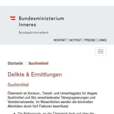
|
|
|
KONTAKT
NOTRUF
PRESSE
LINKS
Navigati
ein-/au
Startseite
Suchtmittel
Delikte & Ermittlungen
Suchtmittel
Österreich ist Konsum-, Transit- und Umschlagplatz für illegale
Suchtmittel und Sitz verschiedenster Tätergruppierungen und
Verteilernetzwerke. Im Wesentlichen werden die kriminellen
Aktivitäten durch fünf Faktoren beeinflusst.
Die Balkanroute, an der Österreich liegt und über die